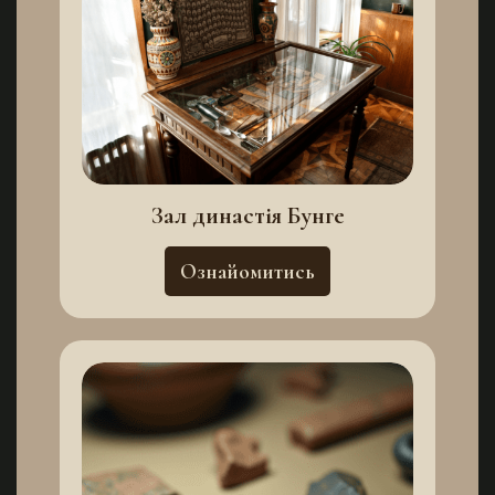
Зал династія Бунге
Ознайомитись