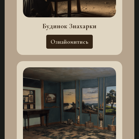
Будинок Знахарки
Ознайомитись