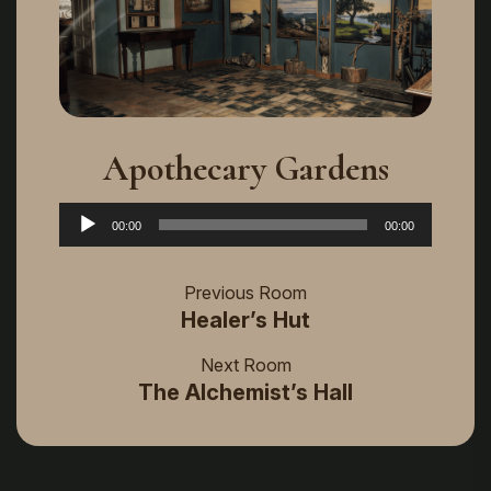
Apothecary Gardens
Аудіопрогравач
00:00
00:00
Previous Room
Healer’s Hut
Next Room
The Alchemist’s Hall