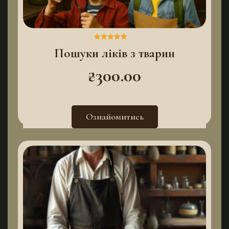
Пошуки ліків з тварин
Оцінено в
5.00
з 5
₴
300.00
Ознайомитись