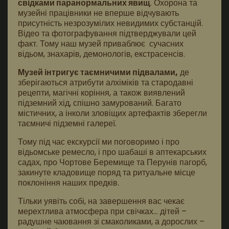
свідками паранормальних явищ
. Охорона та
музейні працівники не вперше відчувають
присутність незрозумілих невидимих субстанцій
.
Відео та фотографування підтверджували цей
факт. Тому наш музей приваблює сучасних
відьом, знахарів, демонологів, екстрасенсів.
Музей інтригує таємничими підвалами,
де
зберігаються атрибути алхіміків та стародавні
рецепти, магічні коріння, а також виявлений
підземний хід, спішно замурований. Багато
містичних, а інколи зловіщих артефактів зберегли
таємничі підземні галереї.
Тому під час екскурсії ми поговоримо і про
відьомське ремесло, і про шабаші в аптекарських
садах, про Чортове Беремище та Перунів пагорб,
закинуте кладовище поряд та ритуальне місце
поклоніння наших предків.
Тільки уявіть собі, на завершення вас чекає
мерехтлива атмосфера при свічках… дітей –
радушне чаювання зі смаколиками, а дорослих –