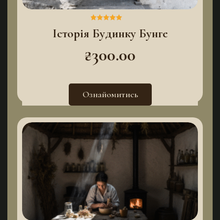
Історія Будинку Бунге
Оцінено в
5.00
з 5
₴
300.00
Ознайомитись