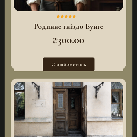
Родинне гніздо Бунге
Оцінено в
5.00
з 5
₴
300.00
Ознайомитись