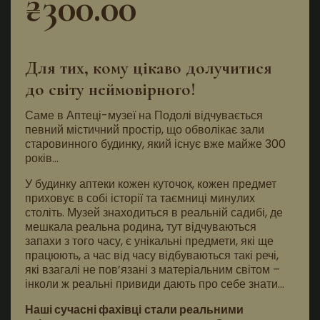
₴
300.00
основі
опитування
покупця
Для тих, кому цікаво долучитися
до світу неймовірного!
Саме в Аптеці-музеї на Подолі відчувається
певний містичний простір, що обволікає зали
старовинного будинку, який існує вже майже 300
років…
У будинку аптеки кожен куточок, кожен предмет
приховує в собі історії та таємниці минулих
століть. Музей знаходиться в реальній садибі, де
мешкала реальна родина, тут відчуваються
запахи з того часу, є унікальні предмети, які ще
працюють,
а
час від часу відбуваються такі речі,
які взагалі не пов’язані з матеріальним світом –
інколи ж реальні привиди дають про себе знати…
Наші сучасні фахівці
стали реальними