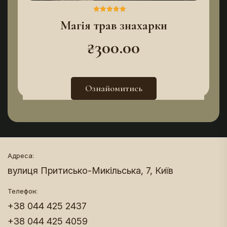
Магія трав знахарки
Оцінено в
5.00
з 5
₴
300.00
Ознайомитись
Адреса:
вулиця Притисько-Микільська, 7, Київ
Телефон:
+38 044 425 2437
+38 044 425 4059